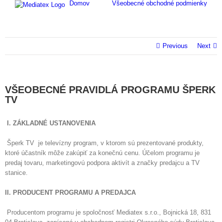
Domov
Všeobecné obchodné podmienky
Skip
to
content
Previous
Next
VŠEOBECNÉ PRAVIDLÁ PROGRAMU ŠPERK
TV
I. ZÁKLADNÉ USTANOVENIA
Šperk TV je televízny program, v ktorom sú prezentované produkty,
ktoré účastník môže zakúpiť za konečnú cenu. Účelom programu je
predaj tovaru, marketingovú podpora aktivít a značky predajcu a TV
stanice.
II. PRODUCENT PROGRAMU A PREDAJCA
Producentom programu je spoločnosť Mediatex s.r.o., Bojnická 18, 831