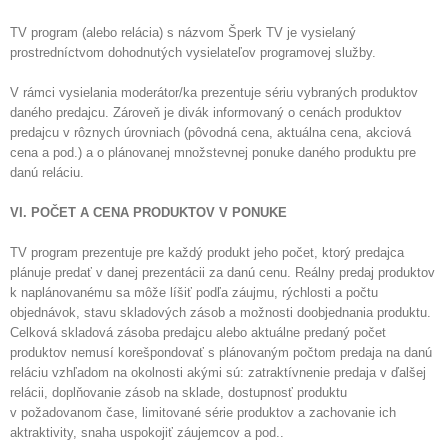
TV program (alebo relácia) s názvom Šperk TV je vysielaný
prostredníctvom dohodnutých vysielateľov programovej služby.
V rámci vysielania moderátor/ka prezentuje sériu vybraných produktov
daného predajcu. Zároveň je divák informovaný o cenách produktov
predajcu v rôznych úrovniach (pôvodná cena, aktuálna cena, akciová
cena a pod.) a o plánovanej množstevnej ponuke daného produktu pre
danú reláciu.
VI. POČET A CENA PRODUKTOV V PONUKE
TV program prezentuje pre každý produkt jeho počet, ktorý predajca
plánuje predať v danej prezentácii za danú cenu. Reálny predaj produktov
k naplánovanému sa môže líšiť podľa záujmu, rýchlosti a počtu
objednávok, stavu skladových zásob a možnosti doobjednania produktu.
Celková skladová zásoba predajcu alebo aktuálne predaný počet
produktov nemusí korešpondovať s plánovaným počtom predaja na danú
reláciu vzhľadom na okolnosti akými sú: zatraktívnenie predaja v ďalšej
relácii, doplňovanie zásob na sklade, dostupnosť produktu
v požadovanom čase, limitované série produktov a zachovanie ich
aktraktivity, snaha uspokojiť záujemcov a pod..