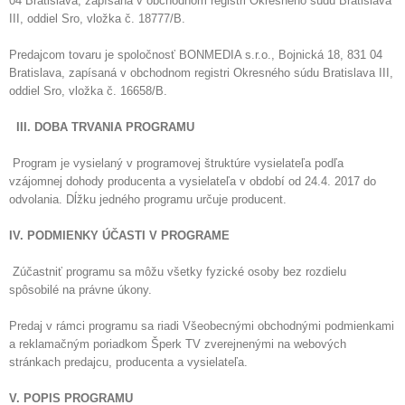
04 Bratislava, zapísaná v obchodnom registri Okresného súdu Bratislava
III, oddiel Sro, vložka č. 18777/B.
Predajcom tovaru je spoločnosť BONMEDIA s.r.o., Bojnická 18, 831 04
Bratislava, zapísaná v obchodnom registri Okresného súdu Bratislava III,
oddiel Sro, vložka č. 16658/B.
III. DOBA TRVANIA PROGRAMU
Program je vysielaný v programovej štruktúre vysielateľa podľa
vzájomnej dohody producenta a vysielateľa v období od 24.4. 2017 do
odvolania. Dĺžku jedného programu určuje producent.
IV. PODMIENKY ÚČASTI V PROGRAME
Zúčastniť programu sa môžu všetky fyzické osoby bez rozdielu
spôsobilé na právne úkony.
Predaj v rámci programu sa riadi Všeobecnými obchodnými podmienkami
a reklamačným poriadkom Šperk TV zverejnenými na webových
stránkach predajcu, producenta a vysielateľa.
V. POPIS PROGRAMU