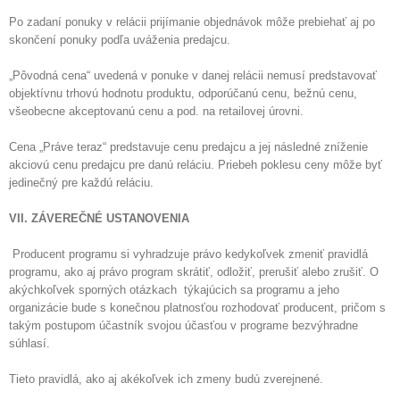
Po zadaní ponuky v relácii prijímanie objednávok môže prebiehať aj po
skončení ponuky podľa uváženia predajcu.
„Pôvodná cena“ uvedená v ponuke v danej relácii nemusí predstavovať
objektívnu trhovú hodnotu produktu, odporúčanú cenu, bežnú cenu,
všeobecne akceptovanú cenu a pod. na retailovej úrovni.
Cena „Práve teraz“ predstavuje cenu predajcu a jej následné zníženie
akciovú cenu predajcu pre danú reláciu. Priebeh poklesu ceny môže byť
jedinečný pre každú reláciu.
VII. ZÁVEREČNÉ USTANOVENIA
Producent programu si vyhradzuje právo kedykoľvek zmeniť pravidlá
programu, ako aj právo program skrátiť, odložiť, prerušiť alebo zrušiť. O
akýchkoľvek sporných otázkach týkajúcich sa programu a jeho
organizácie bude s konečnou platnosťou rozhodovať producent, pričom s
takým postupom účastník svojou účasťou v programe bezvýhradne
súhlasí.
Tieto pravidlá, ako aj akékoľvek ich zmeny budú zverejnené.